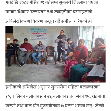
गतेदेखि २०८२ मंसिर २९ गतेसम्म सुनसरी जिल्लामा भएका
मानवअधिकार उल्लङ्घन तथा ज्यादतीका घटनाहरूको
अभिलेखीकरण विवरण प्रस्तुत गर्दै समीक्षा गरिएको हो।
इन्सेकको अभिलेख अनुसार सुनसरीमा महिला बलात्कारका
१०, बालिका बलात्कारका २१, बलात्कार प्रयासका १५, हाडनाता
करणी तथा बाल यौन दुरुपयोगका ७ घटना भएका छन्। जेन्जी