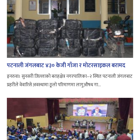
पटनाली जंगलबाट ४३० केजी गाँजा र मोटरसाइकल बरामद
इनरुवा। सुनसरी जिल्लाको बराहक्षेत्र नगरपालिका–२ स्थित पटनाली जंगलबाट
प्रहरीले वेवारिसे अवस्थामा ठूलो परिमाणमा लागुऔषध गा...