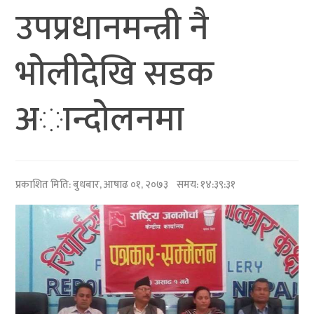
उपप्रधानमन्त्री नै
भाेलीदेखि सडक
अान्दाेलनमा
प्रकाशित मिति:
बुधबार, आषाढ ०१, २०७३
समय: १४:३९:३१