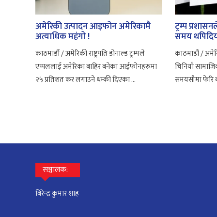
अमेरिकी उत्पादन आइफोन अमेरिकामै
ट्रम्प प्रश
अत्याधिक महंगो !
समय थपिदि
काठमाडौं / अमेरिकी राष्ट्रपति डोनाल्ड ट्रम्पले
काठमाडौं / अमेरिक
एप्पललाई अमेरिका बाहिर बनेका आईफोनहरूमा
चिनियाँ सामाजिक
२५ प्रतिशत कर लगाउने धम्की दिएका ...
समयसीमा फेरि ब
सञ्चालक:
बिरेन्द्र कुमार शाह