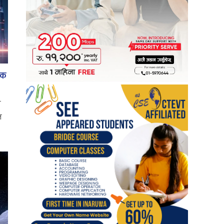
िक
ल
त