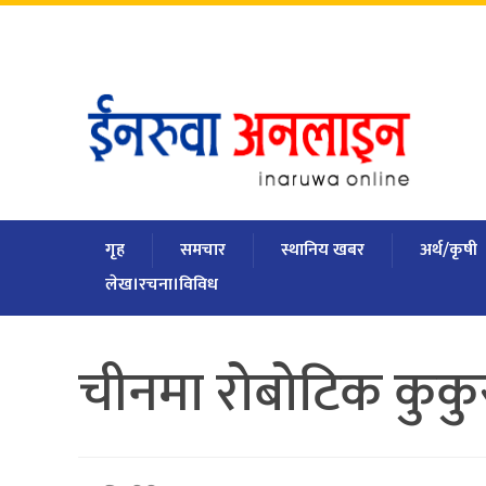
आइतबार
,
साउन
२४
,
२०८३
गृह
समचार
स्थानिय खबर
अर्थ/कृषी
लेख।रचना।विविध
चीनमा रोबोटिक कुक